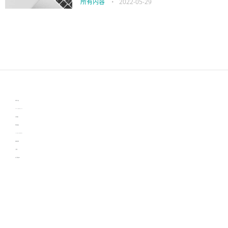
所有内容
•
2022-05-29
伙伴云
3D视觉相机资讯
协作机器人资讯
learn english in singapore
生产管理资讯
物流供应链资讯
experiment record software
新加坡英语培训
工单管理
电子元器件资讯中心