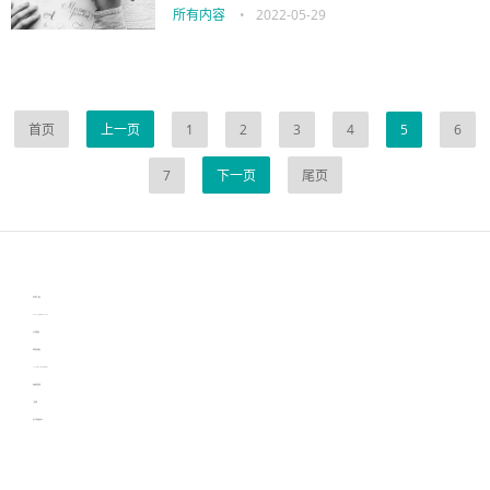
所有内容
•
2022-05-29
首页
上一页
1
2
3
4
5
6
7
下一页
尾页
伙伴云
3D视觉相机资讯
协作机器人资讯
learn english in singapore
生产管理资讯
物流供应链资讯
experiment record software
新加坡英语培训
工单管理
电子元器件资讯中心