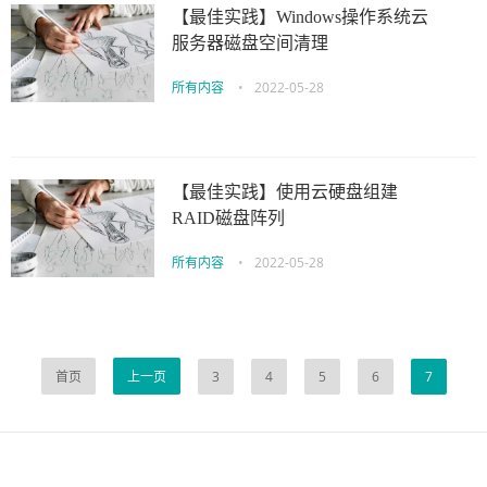
【最佳实践】Windows操作系统云
服务器磁盘空间清理
所有内容
•
2022-05-28
【最佳实践】使用云硬盘组建
RAID磁盘阵列
所有内容
•
2022-05-28
首页
上一页
3
4
5
6
7
伙伴云
3D视觉相机资讯