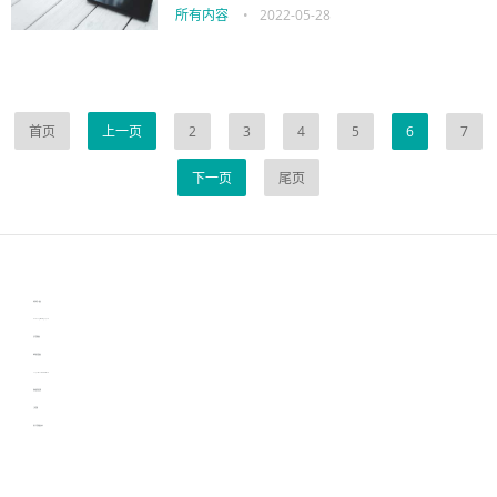
所有内容
•
2022-05-28
首页
上一页
2
3
4
5
6
7
下一页
尾页
伙伴云
3D视觉相机资讯
协作机器人资讯
learn english in singapore
生产管理资讯
物流供应链资讯
experiment record software
新加坡英语培训
工单管理
电子元器件资讯中心