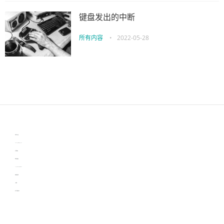
键盘发出的中断
所有内容
•
2022-05-28
伙伴云
3D视觉相机资讯
协作机器人资讯
learn english in singapore
生产管理资讯
物流供应链资讯
experiment record software
新加坡英语培训
工单管理
电子元器件资讯中心