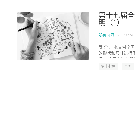
第十七届全
明（1）
所有内容
•
2022-0
简 介： 本文对全
的形状和尺寸进行
词： 全国大学生智能.
第十七届
全国
伙伴云