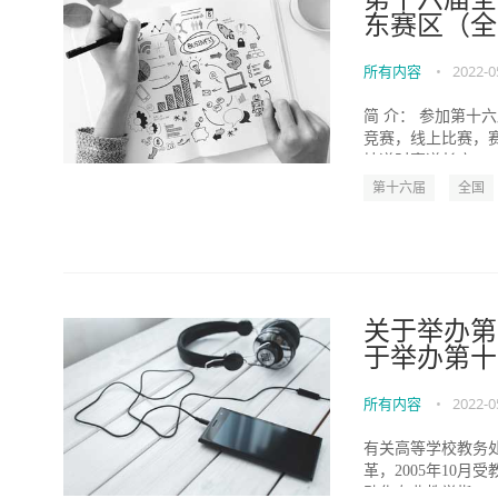
东赛区（全
所有内容
•
2022-0
简 介： 参加第十
竞赛，线上比赛，赛
坡道时赛道长度...
第十六届
全国
关于举办第
于举办第十
所有内容
•
2022-0
有关高等学校教务
革，2005年10月
动化专业教学指...