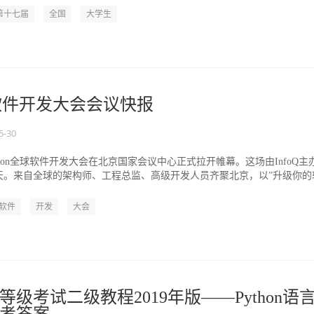
第十七届
全国
大学生
国软件开发大会会议快报
5-30
，Qcon全球软件开发大会在北京国家会议中心正式拉开帷幕。这场由InfoQ主
天。来自全球的架构师、工程总监、高级开发人员齐聚北京，以”升级你的
软件
开发
大会
级考试二级教程2019年版——Python语