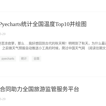
用Pyecharts统计全国温度Top10并绘图
5-29
是悲凉寂寥，那么….我好想回到古代的秋天啊！明明到了秋天，为什么最
。 之前做天气预报自动推送小工具的时候，爬过中国天气网 （阅读往期文
.
pyecharts
统计
全国
合同助力全国旅游监管服务平台
5-29