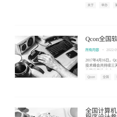
关于
举办
Qcon全
所有内容
•
2022-0
2017年4月16日
技术峰会共持续三
件开发思维“为主...
Qcon
全国
全国计算机等