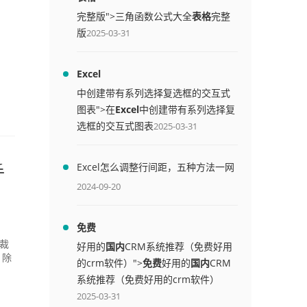
完整版">三角函数公式大全
表格
完整
版
2025-03-31
Excel
中创建带有系列选择复选框的交互式
图表">在
Excel
中创建带有系列选择复
选框的交互式图表
2025-03-31
Excel怎么调整行间距，五种方法一网
手
打尽
2024-09-20
免费
赛裁
好用的
国内
CRM系统推荐（免费好用
，除
的crm软件）">
免费
好用的
国内
CRM
系统推荐（免费好用的crm软件）
2025-03-31