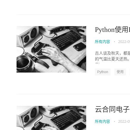
Python使
所有内容
•
2022-0
古人谈及秋天，都
的气温比夏天还热
章） http://www.we..
Python
使用
云合同电子
所有内容
•
2022-0