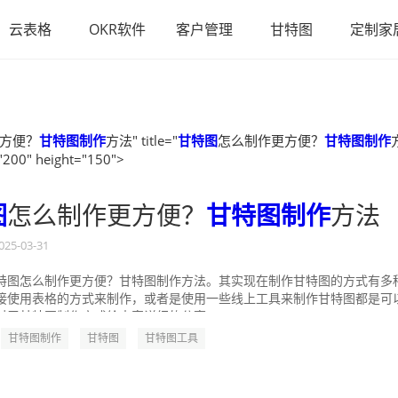
云表格
OKR软件
客户管理
甘特图
定制家
方便？
甘特图制作
方法" title="
甘特图
怎么制作更方便？
甘特图制作
"200" height="150">
图
怎么制作更方便？
甘特图制作
方法
025-03-31
特图怎么制作更方便？甘特图制作方法。其实现在制作甘特图的方式有多
接使用表格的方式来制作，或者是使用一些线上工具来制作甘特图都是可
对于甘特图制作方式给大家详细的分享一...
甘特图制作
甘特图
甘特图工具