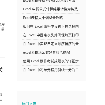
Excel表格转换为Word文档的方法全
解析
Excel 中将公式计算结果转换为纯数
字的多种方法
Excel表格大小调整全攻略
能车
如何在 Excel 表格中设置下拉选择内
了带
容
在 Excel 中固定表头并确保每页打印
时都显示表头的方法详解
在 Excel 中实现自定义顺序排序的全
面指南
excel表格怎么做好看颜色搭配
使用 Excel 制作考试成绩表的详细步
骤及技巧
关
在 Excel 中将单元格用斜线一分为二
）
的方法详解
改
自
热门文章