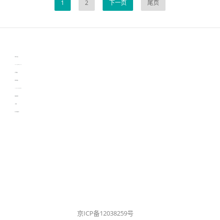
1
2
下一页
尾页
伙伴云
3D视觉相机资讯
协作机器人资讯
learn english in singapore
生产管理资讯
物流供应链资讯
experiment record software
新加坡英语培训
工单管理
电子元器件资讯中心
京ICP备12038259号