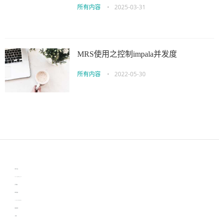
所有内容
•
2025-03-31
MRS使用之控制impala并发度
所有内容
•
2022-05-30
伙伴云
3D视觉相机资讯
协作机器人资讯
learn english in singapore
生产管理资讯
物流供应链资讯
experiment record software
新加坡英语培训
工单管理