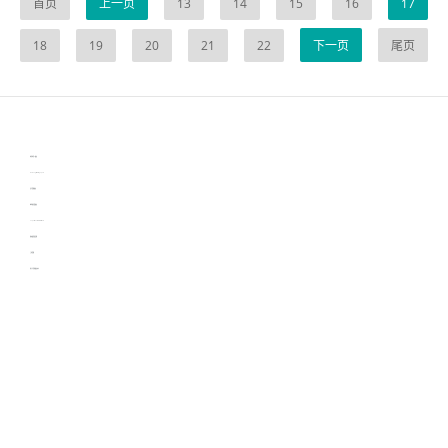
首页
上一页
13
14
15
16
17
18
19
20
21
22
下一页
尾页
伙伴云
3D视觉相机资讯
协作机器人资讯
learn english in singapore
生产管理资讯
物流供应链资讯
experiment record software
新加坡英语培训
工单管理
电子元器件资讯中心