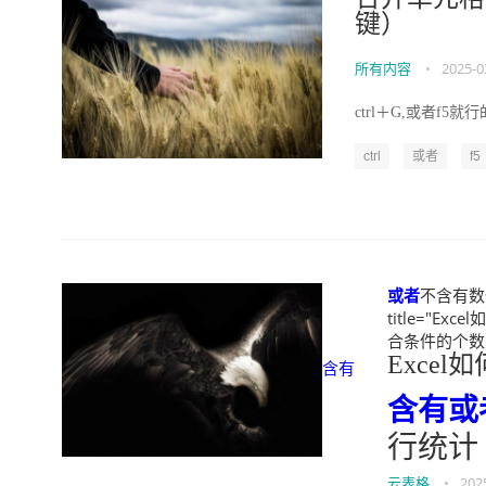
键）
所有内容
•
2025-0
ctrl＋G,或者f5就行的
ctrl
或者
f5
或者
不含有数
title="Exce
合条件的个数）" w
Excel
含有
含有
或
行统计
云表格
•
202