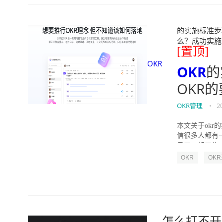
的实施标准步骤
么？成功实施落地O
[置顶]
OKR
OKR
的
OKR
OKR管理
•
2
本文关于okr
信很多人都有
员工一起工作，
OKR
OK
怎么打不开