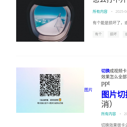
所有内容
•
2025-0
有个能是损坏了，或
有个
损坏
切换
成视频卡（
效果怎么全部取消）
ppt
图片
图片
切
消）
所有内容
•
2
切换效果很卡