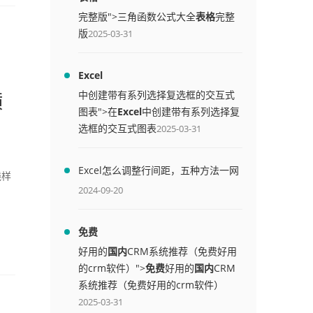
完整版">三角函数公式大全
表格
完整
版
2025-03-31
Excel
横
中创建带有系列选择复选框的交互式
图表">在
Excel
中创建带有系列选择复
选框的交互式图表
2025-03-31
Excel怎么调整行间距，五种方法一网
线样
打尽
2024-09-20
。
免费
好用的
国内
CRM系统推荐（免费好用
的crm软件）">
免费
好用的
国内
CRM
系统推荐（免费好用的crm软件）
2025-03-31