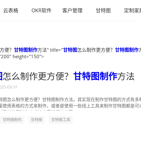
云表格
OKR软件
客户管理
甘特图
定制家
方便？
甘特图制作
方法" title="
甘特图
怎么制作更方便？
甘特图制作
"200" height="150">
图
怎么制作更方便？
甘特图制作
方法
025-03-31
特图怎么制作更方便？甘特图制作方法。其实现在制作甘特图的方式有多
接使用表格的方式来制作，或者是使用一些线上工具来制作甘特图都是可
对于甘特图制作方式给大家详细的分享一...
甘特图制作
甘特图
甘特图工具