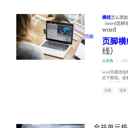
横线
怎么添加？
（word怎样在页
word
页脚
页脚
横
线）
云表格
•
202
word页脚添
式下框线。或
4、或者插入单
页脚
或者
合并单元格