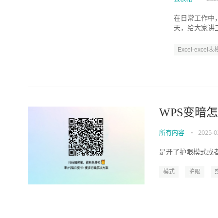
在日常工作中
天，给大家讲三个
1、COUNT、CO
Excel-excel表
WPS变暗
所有内容
•
2025-0
是开了护眼模式或者
模式
护眼