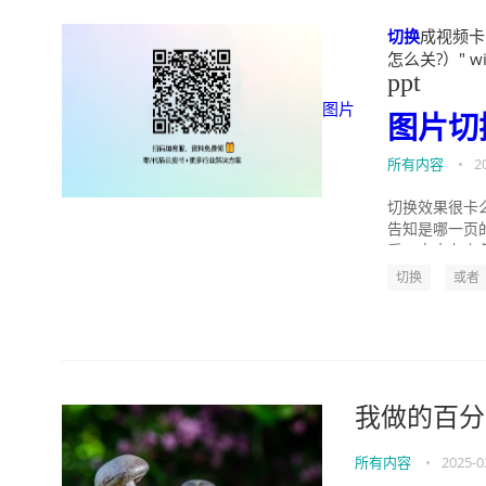
切换
成视频卡（
怎么关?）" wid
ppt
图片
图片
切
所有内容
•
2
切换效果很卡
告知是哪一页
看，点击左上角w
切换
或者
我做的百分
所有内容
•
2025-0