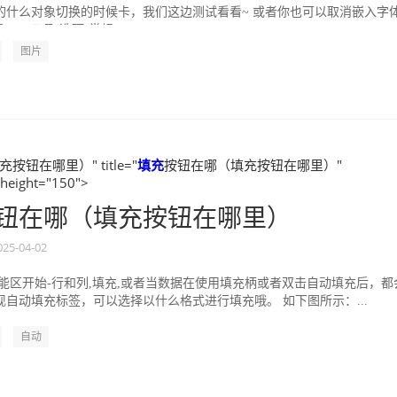
的什么对象切换的时候卡，我们这边测试看看~ 或者你也可以取消嵌入字
ps-工具-选项-常规...
图片
钮在哪里）" title="
填充
按钮在哪（填充按钮在哪里）"
 height="150">
钮在哪（填充按钮在哪里）
025-04-02
功能区开始-行和列,填充,或者当数据在使用填充柄或者双击自动填充后，都
自动填充标签，可以选择以什么格式进行填充哦。 如下图所示：...
自动