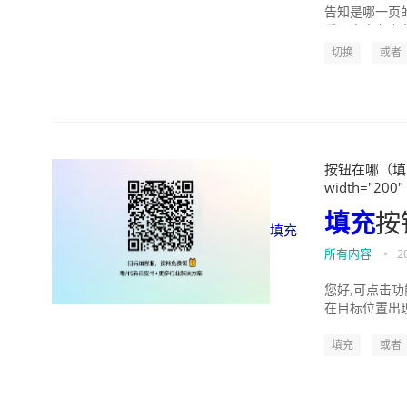
告知是哪一页
看，点击左上角w
切换
或者
按钮在哪（填充按
width="200"
填充
按
填充
所有内容
•
2
您好,可点击
在目标位置出现
填充
或者