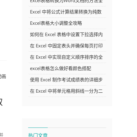
Excel表格转换为Word文档的方法全
解析
Excel 中将公式计算结果转换为纯数
字的多种方法
Excel表格大小调整全攻略
如何在 Excel 表格中设置下拉选择内
容
在 Excel 中固定表头并确保每页打印
时都显示表头的方法详解
在 Excel 中实现自定义顺序排序的全
面指南
excel表格怎么做好看颜色搭配
动画
使用 Excel 制作考试成绩表的详细步
骤及技巧
在 Excel 中将单元格用斜线一分为二
取
的方法详解
热门文章
并