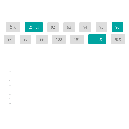
首页
上一页
92
93
94
95
96
97
98
99
100
101
下一页
尾页
伙伴云
3D视觉相机资讯
协作机器人资讯
learn english in singapore
生产管理资讯
物流供应链资讯
experiment record software
新加坡英语培训
工单管理
电子元器件资讯中心