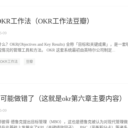
OKR工作法（OKR工作法豆瓣）
6-09
OKR(Objectives and Key Results) 全称「目标和关键成果」，是一
情况的管理工具和方法。 OKR 这套系统最初由英特尔公司制定...
OKR工作法
豆瓣
们可能做错了（这就是okr第六章主要内容）
6-09
大师彼得·德鲁克提出目标管理（MBO），这也是德鲁克被认为对现代管理
在此基础上发展出了KPI（关键绩效因子）、BSC（平衡积分卡）等诸多