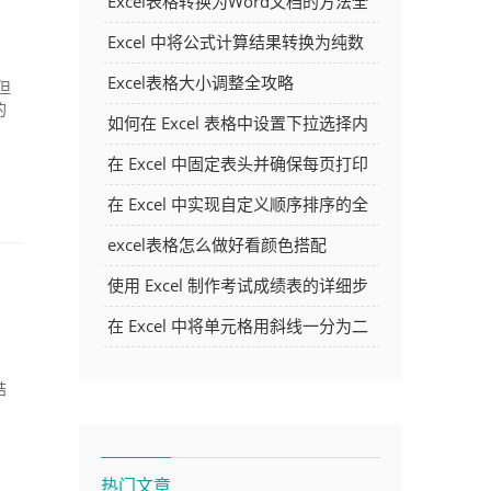
Excel表格转换为Word文档的方法全
解析
Excel 中将公式计算结果转换为纯数
字的多种方法
Excel表格大小调整全攻略
但
的
如何在 Excel 表格中设置下拉选择内
容
在 Excel 中固定表头并确保每页打印
时都显示表头的方法详解
在 Excel 中实现自定义顺序排序的全
面指南
excel表格怎么做好看颜色搭配
使用 Excel 制作考试成绩表的详细步
骤及技巧
在 Excel 中将单元格用斜线一分为二
的方法详解
结
热门文章