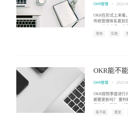
OKR管理
•
2022-0
OKR在形式上来看
传统管理体系差别
OKR的企业里，发生
落地
实施
OKR能不
OKR管理
•
2022-0
OKR按照季度进行
都要更新吗？ 要判
是使命、愿景、战略.
能不能
重复