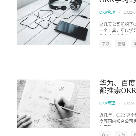
OKR管理
•
2022-0
这几天公司组织了OK
一个工具，所以学
先定他两个学习...
学习
整理
华为、百度
都推崇OK
OKR管理
•
2022-0
近几年，OKR 这个
度等国内知名公司也
的团队...
百度
字节