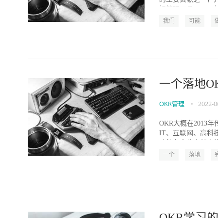
标管理工具。1970年.
我们
可能
一个落地O
OKR管理
•
2022-0
OKR大概在201
IT、互联网、高
功的在企业内部实施了
一个
落地
OKR学习