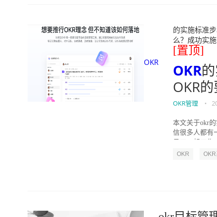
的实施标准步骤
么？成功实施落地O
[置顶]
OKR
OKR
的
OKR
OKR管理
•
2
本文关于okr
信很多人都有
员工一起工作，
OKR
OK
okr目标