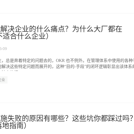
能解决企业的什么痛点？为什么大厂都在
r不适合什么企业）
6-09
生，总是奔着特定的问题去的，OKR 也不例外。在管理体系中使用的各种
解决这些特定问题而展开的，这种“目的-手段”的闭环逻辑彰显出该体系
特定的问...
企业
实施失败的原因有哪些？这些坑你都踩过吗
施落地指南）