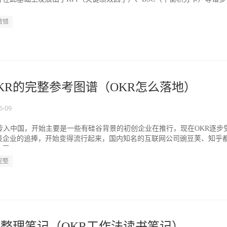
..
做错
KR的完整参考图谱（OKR怎么落地）
6-09
3年传入中国，开始主要是一些有硅谷背景的初创企业在推行，现在OKR逐步
科技企业的追捧，开始变得流行起来，国内知名的互联网公司豌豆荚、知乎
O...
完整
的整理笔记（OKR工作法读书笔记）