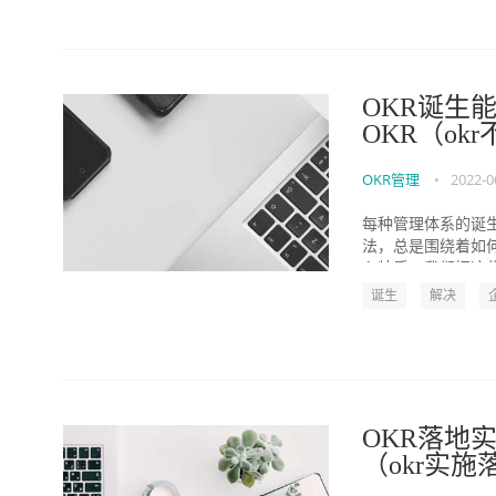
OKR诞生
OKR（ok
OKR管理
•
2022-0
每种管理体系的诞
法，总是围绕着如何
心特质。我们把这些
诞生
解决
OKR落地
（okr实