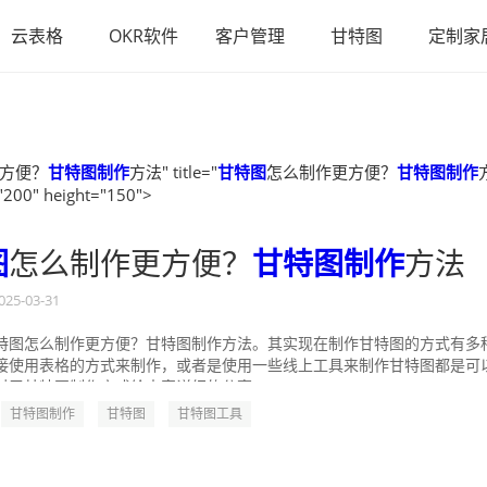
云表格
OKR软件
客户管理
甘特图
定制家
方便？
甘特图制作
方法" title="
甘特图
怎么制作更方便？
甘特图制作
"200" height="150">
图
怎么制作更方便？
甘特图制作
方法
025-03-31
特图怎么制作更方便？甘特图制作方法。其实现在制作甘特图的方式有多
接使用表格的方式来制作，或者是使用一些线上工具来制作甘特图都是可
对于甘特图制作方式给大家详细的分享一...
甘特图制作
甘特图
甘特图工具