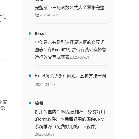
完整版">三角函数公式大全
表格
完整
版
2025-03-31
种与
了
Excel
中创建带有系列选择复选框的交互式
图表">在
Excel
中创建带有系列选择复
选框的交互式图表
2025-03-31
Excel怎么调整行间距，五种方法一网
打尽
2024-09-20
季度
免费
KR
好用的
国内
CRM系统推荐（免费好用
的crm软件）">
免费
好用的
国内
CRM
系统推荐（免费好用的crm软件）
2025-03-31