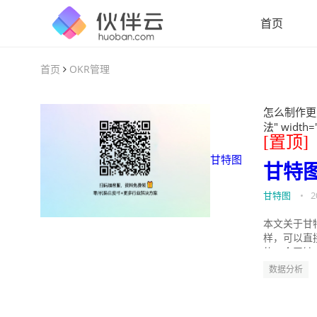
首页
首页
OKR管理
怎么制作更
法" width=
[置顶]
甘特图
甘特
甘特图
•
2
本文关于甘
样，可以直
的。今天针
数据分析