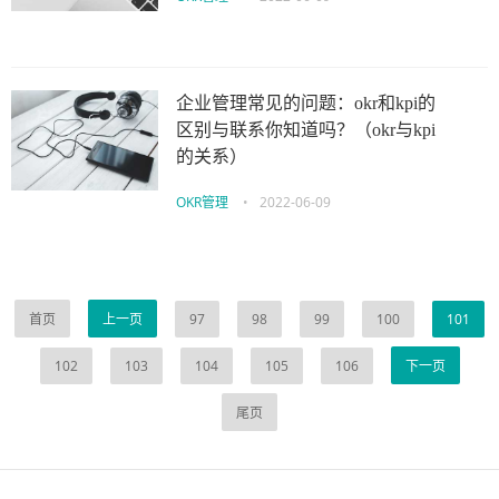
企业管理常见的问题：okr和kpi的
区别与联系你知道吗？（okr与kpi
的关系）
OKR管理
•
2022-06-09
首页
上一页
97
98
99
100
101
102
103
104
105
106
下一页
尾页
伙伴云