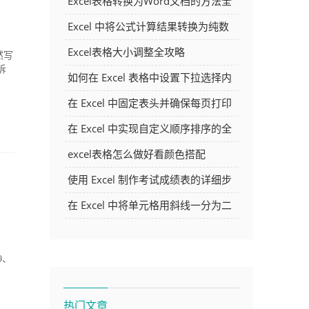
Excel表格转换为Word文档的方法全
解析
Excel 中将公式计算结果转换为纯数
字的多种方法
Excel表格大小调整全攻略
然写
诉
如何在 Excel 表格中设置下拉选择内
容
在 Excel 中固定表头并确保每页打印
时都显示表头的方法详解
在 Excel 中实现自定义顺序排序的全
面指南
excel表格怎么做好看颜色搭配
使用 Excel 制作考试成绩表的详细步
骤及技巧
在 Excel 中将单元格用斜线一分为二
的方法详解
，
9、
热门文章