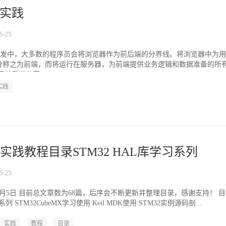
实践
5-25
用开发中，大多数的程序员会将浏览器作为前后端的分界线。将浏览器中为
分称之为前端，而将运行在服务器，为前端提供业务逻辑和数据准备的所
前后端分离...
实践
入实践教程目录STM32 HAL库学习系列
5-25
年8月5日 目前总文章数为68篇，后序会不断更新并整理目录，感谢支持！ 
系列 STM32CubeMX学习使用 Keil MDK使用 STM32实例源码剖...
实践
教程
目录