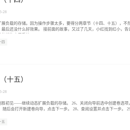
5-28
扩展负载的存储。因为操作步骤太多，要得分两章节（十四、十五），不
，最后还没什么好效果。 接前面的故事，又过了几天，小红找到红小，告
的销售应用系统...
十四
（十五）
5-28
胜初见——继续动态扩展负载的存储。 26、关闭向导前选中创建卷选项
7、随后会打开新建卷向导，点击下一步。 28、查阅设置并点击下一步。 2
.
十五