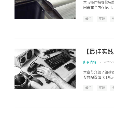
本节操作指导您完成
间来充当内存使用
用率已经非常高时，频
最佳
实践
【最佳实践
所有内容
•
2022-0
本章节介绍了组建R
参数配置如 表1所示。 参数
最佳
实践