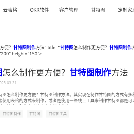
云表格
OKR软件
客户管理
甘特图
定制家
方便？
甘特图制作
方法" title="
甘特图
怎么制作更方便？
甘特图制作
"200" height="150">
图
怎么制作更方便？
甘特图制作
方法
025-03-31
特图怎么制作更方便？甘特图制作方法。其实现在制作甘特图的方式有多
接使用表格的方式来制作，或者是使用一些线上工具来制作甘特图都是可
对于甘特图制作方式给大家详细的分享一...
甘特图制作
甘特图
甘特图工具