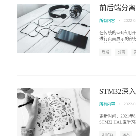
前后端分离
所有内容
•
2022-0
在传统的web应
进行页面展示的部
码统称为后端。 由于
后端
分离
STM32深
所有内容
•
2022-0
更新时间：2021
STM32 HAL库学习
STM32
深入