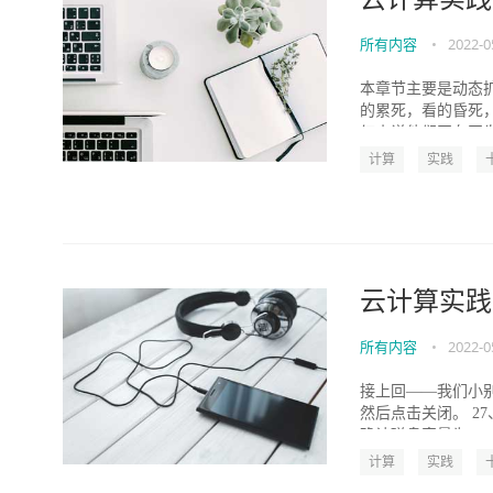
所有内容
•
2022-0
本章节主要是动态
的累死，看的昏死
红小说他们正在开发
计算
实践
云计算实践
所有内容
•
2022-0
接上回——我们小别
然后点击关闭。 2
确认磁盘容量为 21..
计算
实践