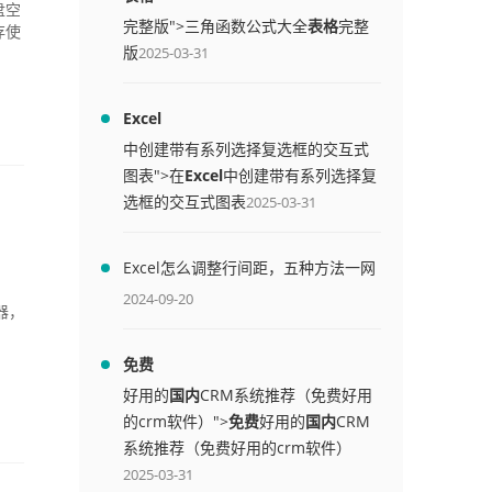
盘空
完整版">三角函数公式大全
表格
完整
存使
版
2025-03-31
Excel
中创建带有系列选择复选框的交互式
图表">在
Excel
中创建带有系列选择复
选框的交互式图表
2025-03-31
Excel怎么调整行间距，五种方法一网
打尽
2024-09-20
器，
免费
好用的
国内
CRM系统推荐（免费好用
的crm软件）">
免费
好用的
国内
CRM
系统推荐（免费好用的crm软件）
2025-03-31