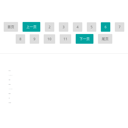
首页
上一页
2
3
4
5
6
7
8
9
10
11
下一页
尾页
伙伴云
3D视觉相机资讯
协作机器人资讯
learn english in singapore
生产管理资讯
物流供应链资讯
experiment record software
新加坡英语培训
工单管理
电子元器件资讯中心