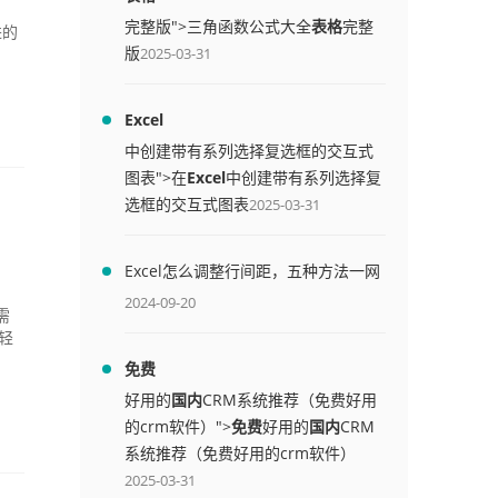
完整版">三角函数公式大全
表格
完整
进的
版
2025-03-31
Excel
中创建带有系列选择复选框的交互式
图表">在
Excel
中创建带有系列选择复
选框的交互式图表
2025-03-31
Excel怎么调整行间距，五种方法一网
打尽
2024-09-20
需
轻
免费
好用的
国内
CRM系统推荐（免费好用
的crm软件）">
免费
好用的
国内
CRM
系统推荐（免费好用的crm软件）
2025-03-31