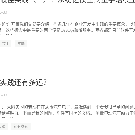
5-30
的趋势 开篇我们先简要介绍一些近几年在企业开发中出现的重要概念，以
。这些概念中最重要的两个便是DevOps和微服务。两者都是目前软件开
，旨在为...
最佳
实践
实践还有多远？
5-30
老师： 大四实习的我现在在从事汽车电子，最近遇到一个看似很简单的问题
没给整明白。下面是我的问题，附件有国标的文档。 测量电动汽车动力电
方法1：...
实践
还有多远