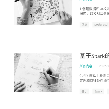
1 创建数据库 本
据库，以及创建数据库
过63...
创建
postgresql
基于Spar
所有内容
•
2022-0
0 相关源码 1 朴
定理和特征条件独
习方法 ◆ 朴素...
基于
Spark