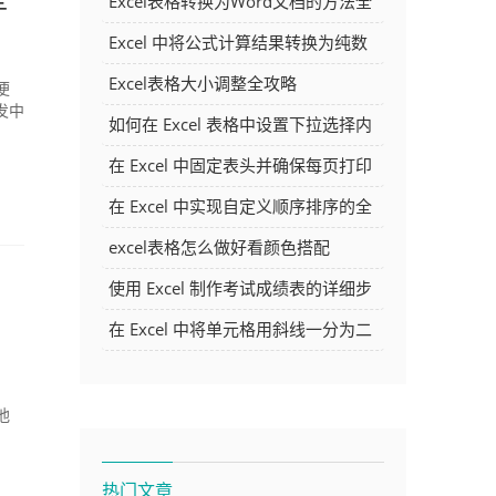
Excel表格转换为Word文档的方法全
解析
Excel 中将公式计算结果转换为纯数
字的多种方法
Excel表格大小调整全攻略
便
发中
如何在 Excel 表格中设置下拉选择内
容
在 Excel 中固定表头并确保每页打印
时都显示表头的方法详解
在 Excel 中实现自定义顺序排序的全
面指南
excel表格怎么做好看颜色搭配
使用 Excel 制作考试成绩表的详细步
骤及技巧
在 Excel 中将单元格用斜线一分为二
的方法详解
，
池
热门文章