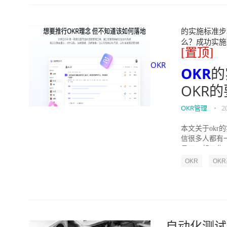
的实施标准步骤
么？成功实施落地O
[置顶]
OKR
OKR
的
OKR
OKR管理
•
2
本文关于okr
信很多人都有
员工一起工作，
OKR
OK
自动化测试