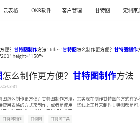
云表格
OKR软件
客户管理
甘特图
定制家
方便？
甘特图制作
方法" title="
甘特图
怎么制作更方便？
甘特图制作
"200" height="150">
图
怎么制作更方便？
甘特图制作
方法
025-03-31
特图怎么制作更方便？甘特图制作方法。其实现在制作甘特图的方式有多
接使用表格的方式来制作，或者是使用一些线上工具来制作甘特图都是可
对于甘特图制作方式给大家详细的分享一...
甘特图制作
甘特图
甘特图工具