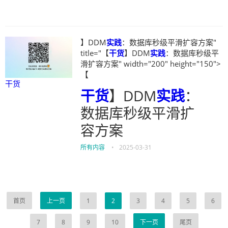
】DDM
实践
：数据库秒级平滑扩容方案"
title="【
干货
】DDM
实践
：数据库秒级平
滑扩容方案" width="200" height="150">
【
干货
干货
】DDM
实践
：
数据库秒级平滑扩
容方案
所有内容
•
2025-03-31
首页
上一页
1
2
3
4
5
6
7
8
9
10
下一页
尾页