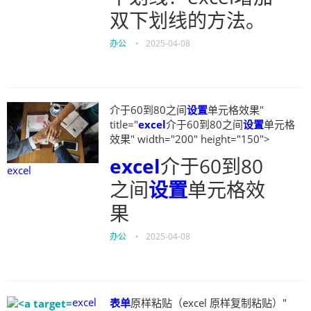
双下划线的方法。
办公
•
2025-04-08
介于60到80之间
设置
单元格效果"
title="
excel
介于60到80之间
设置
单元格
效果" width="200" height="150">
excel
介于60到80
excel
之间
设置
单元格效
果
办公
•
2025-04-08
excel
表单
原样粘贴（excel 原样复制粘贴）"