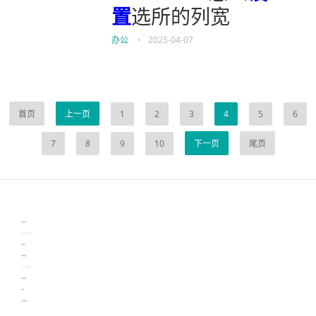
置
选所的列宽
办公
•
2025-04-07
首页
上一页
1
2
3
4
5
6
7
8
9
10
下一页
尾页
伙伴云
3D视觉相机资讯
协作机器人资讯
learn english in singapore
生产管理资讯
物流供应链资讯
experiment record software
新加坡英语培训
工单管理
电子元器件资讯中心