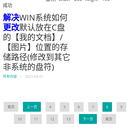
成功
解决
WIN系统如何
更改
默认放在C盘
的【我的文档】/
【图片】位置的存
储路径(修改到其它
非系统的盘符)
所有内容
•
2025-04-01
首页
上一页
4
5
6
7
8
9
10
11
12
13
下一页
尾页