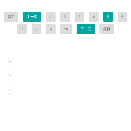
首页
上一页
1
2
3
4
5
6
7
8
9
10
下一页
尾页
伙伴云
3D视觉相机资讯
协作机器人资讯
learn english in singapore
生产管理资讯
物流供应链资讯
experiment record software
新加坡英语培训
工单管理
电子元器件资讯中心