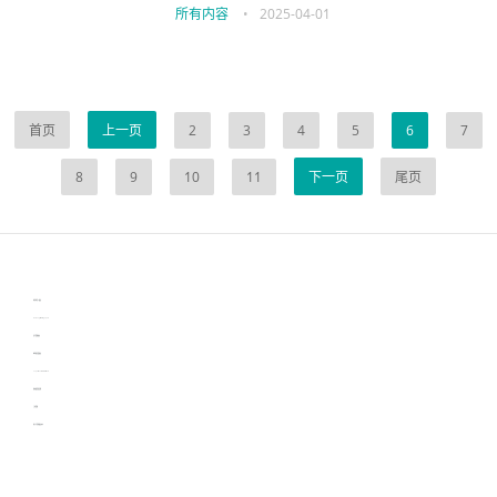
所有内容
•
2025-04-01
首页
上一页
2
3
4
5
6
7
8
9
10
11
下一页
尾页
伙伴云
3D视觉相机资讯
协作机器人资讯
learn english in singapore
生产管理资讯
物流供应链资讯
experiment record software
新加坡英语培训
工单管理
电子元器件资讯中心