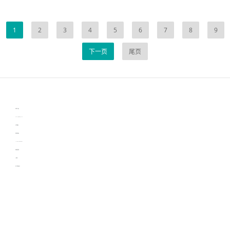
1
2
3
4
5
6
7
8
9
下一页
尾页
伙伴云
3D视觉相机资讯
协作机器人资讯
learn english in singapore
生产管理资讯
物流供应链资讯
experiment record software
新加坡英语培训
工单管理
电子元器件资讯中心